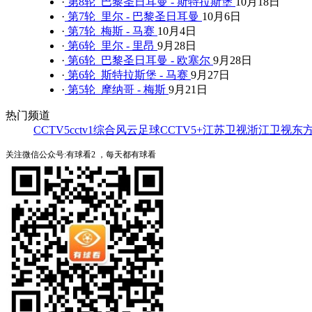
·
第8轮 巴黎圣日耳曼 - 斯特拉斯堡
10月18日
·
第7轮 里尔 - 巴黎圣日耳曼
10月6日
·
第7轮 梅斯 - 马赛
10月4日
·
第6轮 里尔 - 里昂
9月28日
·
第6轮 巴黎圣日耳曼 - 欧塞尔
9月28日
·
第6轮 斯特拉斯堡 - 马赛
9月27日
·
第5轮 摩纳哥 - 梅斯
9月21日
热门频道
CCTV5
cctv1综合
风云足球
CCTV5+
江苏卫视
浙江卫视
东
关注微信公众号:有球看2 ，每天都有球看