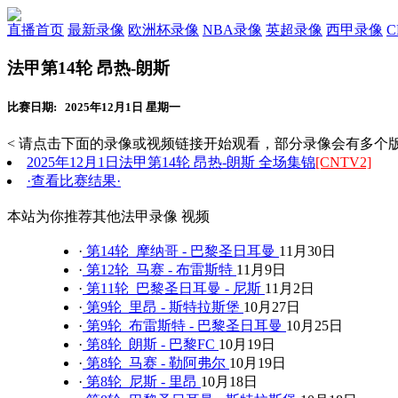
直播首页
最新录像
欧洲杯录像
NBA录像
英超录像
西甲录像
法甲第14轮 昂热-朗斯
比赛日期: 2025年12月1日 星期一
< 请点击下面的录像或视频链接开始观看，部分录像会有多个版
2025年12月1日法甲第14轮 昂热-朗斯 全场集锦
[CNTV2]
·查看比赛结果·
本站为你推荐其他法甲录像 视频
·
第14轮 摩纳哥 - 巴黎圣日耳曼
11月30日
·
第12轮 马赛 - 布雷斯特
11月9日
·
第11轮 巴黎圣日耳曼 - 尼斯
11月2日
·
第9轮 里昂 - 斯特拉斯堡
10月27日
·
第9轮 布雷斯特 - 巴黎圣日耳曼
10月25日
·
第8轮 朗斯 - 巴黎FC
10月19日
·
第8轮 马赛 - 勒阿弗尔
10月19日
·
第8轮 尼斯 - 里昂
10月18日