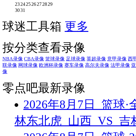
23
24
25
26
27
28
29
30
31
球迷工具箱
更多
按分类查看录像
NBA录像
CBA录像
篮球录像
足球录像
英超录像
意甲录像
西
联录像
网球录像
欧洲杯录像
赛车录像
高尔夫录像
法甲录像
亚
像
零点吧最新录像
2026年8月7日 篮
林东北虎 山西 VS 