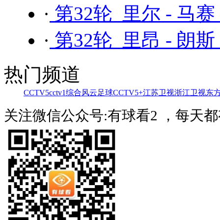
·
第32轮 里尔 - 马赛
·
第32轮 里昂 - 朗斯
热门频道
CCTV5
cctv1综合
风云足球
CCTV5+
江苏卫视
浙江卫视
东
关注微信公众号:有球看2 ，每天