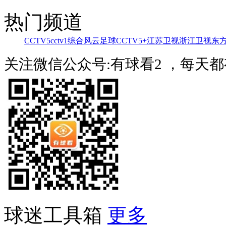
热门频道
CCTV5
cctv1综合
风云足球
CCTV5+
江苏卫视
浙江卫视
东
关注微信公众号:有球看2 ，每天
球迷工具箱
更多