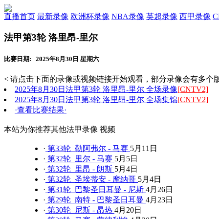
直播首页
最新录像
欧洲杯录像
NBA录像
英超录像
西甲录像
法甲第3轮 洛里昂-里尔
比赛日期: 2025年8月30日 星期六
< 请点击下面的录像或视频链接开始观看，部分录像会有多个版
2025年8月30日法甲第3轮 洛里昂-里尔 全场录像
[CNTV2]
2025年8月30日法甲第3轮 洛里昂-里尔 全场集锦
[CNTV2]
·查看比赛结果·
本站为你推荐其他法甲录像 视频
·
第33轮 勒阿弗尔 - 马赛
5月11日
·
第32轮 里尔 - 马赛
5月5日
·
第32轮 里昂 - 朗斯
5月4日
·
第32轮 圣埃蒂安 - 摩纳哥
5月4日
·
第31轮 巴黎圣日耳曼 - 尼斯
4月26日
·
第29轮 南特 - 巴黎圣日耳曼
4月23日
·
第30轮 尼斯 - 昂热
4月20日