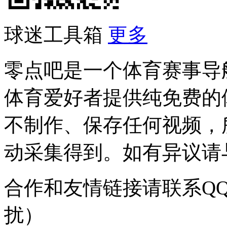
球迷工具箱
更多
零点吧是一个体育赛事导
体育爱好者提供纯免费的
不制作、保存任何视频，
动采集得到。如有异议请与我
合作和友情链接请联系QQ：
扰）