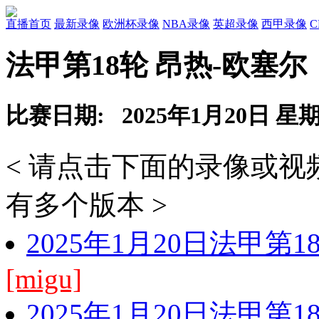
直播首页
最新录像
欧洲杯录像
NBA录像
英超录像
西甲录像
法甲第18轮 昂热-欧塞尔
比赛日期: 2025年1月20日 星
< 请点击下面的录像或
有多个版本 >
2025年1月20日法甲第
[migu]
2025年1月20日法甲第