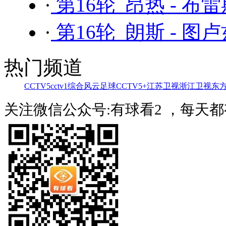
·
第16轮 昂热 - 布
·
第16轮 朗斯 - 图
热门频道
CCTV5
cctv1综合
风云足球
CCTV5+
江苏卫视
浙江卫视
东
关注微信公众号:有球看2 ，每天