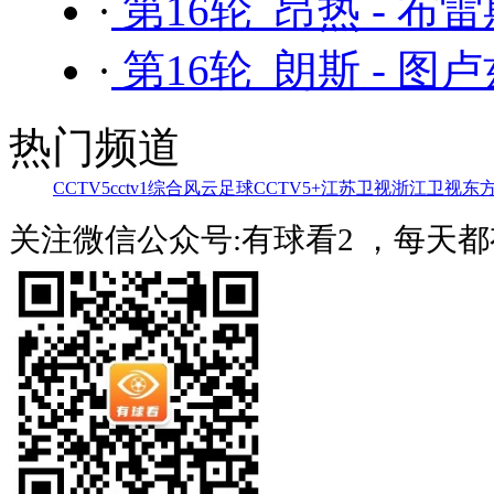
·
第16轮 昂热 - 布
·
第16轮 朗斯 - 图
热门频道
CCTV5
cctv1综合
风云足球
CCTV5+
江苏卫视
浙江卫视
东
关注微信公众号:有球看2 ，每天