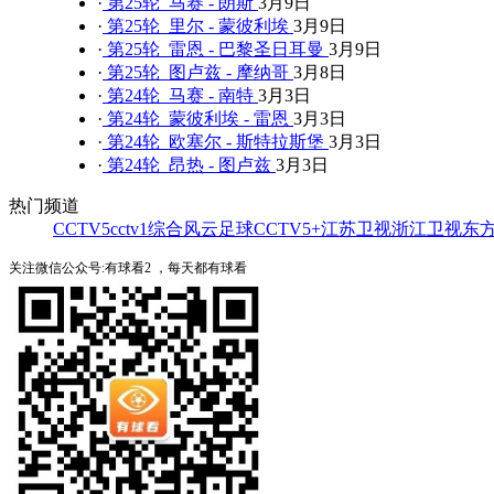
·
第25轮 马赛 - 朗斯
3月9日
·
第25轮 里尔 - 蒙彼利埃
3月9日
·
第25轮 雷恩 - 巴黎圣日耳曼
3月9日
·
第25轮 图卢兹 - 摩纳哥
3月8日
·
第24轮 马赛 - 南特
3月3日
·
第24轮 蒙彼利埃 - 雷恩
3月3日
·
第24轮 欧塞尔 - 斯特拉斯堡
3月3日
·
第24轮 昂热 - 图卢兹
3月3日
热门频道
CCTV5
cctv1综合
风云足球
CCTV5+
江苏卫视
浙江卫视
东
关注微信公众号:有球看2 ，每天都有球看