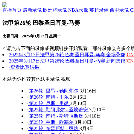
直播首页
最新录像
欧洲杯录像
NBA录像
英超录像
西甲录像
法甲第26轮 巴黎圣日耳曼-马赛
比赛日期: 2025年3月17日 星期一
< 请点击下面的录像或视频链接开始观看，部分录像会有多个版
2025年3月17日法甲第26轮 巴黎圣日耳曼-马赛 全场录像
[CN
2025年3月17日法甲第26轮 巴黎圣日耳曼-马赛 新闻集锦
[CN
·查看比赛结果·
本站为你推荐其他法甲录像 视频
·
第26轮 里昂 - 勒阿弗尔
3月16日
·
第26轮 南特 - 里尔
3月16日
·
第25轮 尼斯 - 里昂
3月10日
·
第25轮 勒阿弗尔 - 圣埃蒂安
3月10日
·
第25轮 南特 - 斯特拉斯堡
3月10日
·
第25轮 兰斯 - 欧塞尔
3月10日
·
第25轮 布雷斯特 - 昂热
3月9日