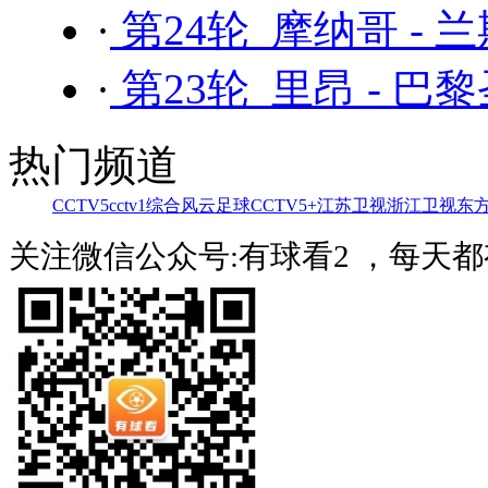
·
第24轮 摩纳哥 - 
·
第23轮 里昂 - 巴
热门频道
CCTV5
cctv1综合
风云足球
CCTV5+
江苏卫视
浙江卫视
东
关注微信公众号:有球看2 ，每天