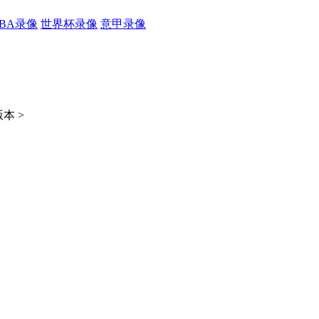
CBA录像
世界杯录像
意甲录像
本 >