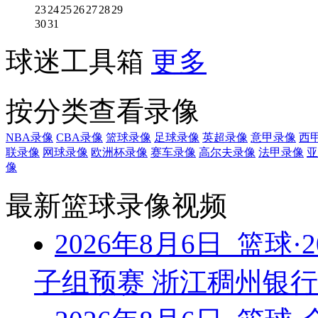
23
24
25
26
27
28
29
30
31
球迷工具箱
更多
按分类查看录像
NBA录像
CBA录像
篮球录像
足球录像
英超录像
意甲录像
西
联录像
网球录像
欧洲杯录像
赛车录像
高尔夫录像
法甲录像
亚
像
最新篮球录像视频
2026年8月6日 篮球
子组预赛 浙江稠州银行